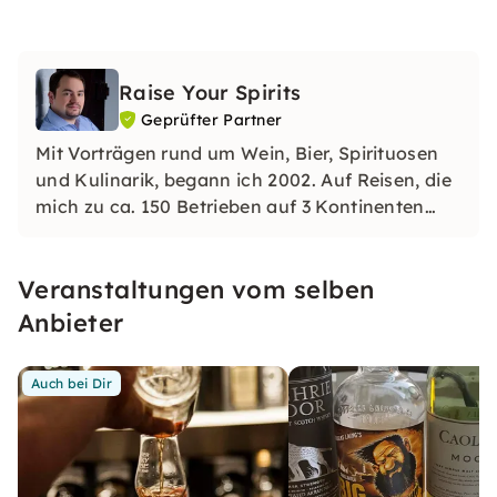
Raise Your Spirits
Geprüfter Partner
Mit Vorträgen rund um Wein, Bier, Spirituosen
und Kulinarik, begann ich 2002. Auf Reisen, die
mich zu ca. 150 Betrieben auf 3 Kontinenten
geführt haben und durch Spezialausbildungen
erweitere ich mein Wissen, das ich mit meine
Veranstaltungen vom selben
Gästen teile. Seit einigen Jahren bin ich als
Fachautor tätig.
Anbieter
Auch bei Dir