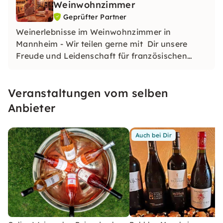
Weinwohnzimmer
Geprüfter Partner
Weinerlebnisse im Weinwohnzimmer in
Mannheim - Wir teilen gerne mit Dir unsere
Freude und Leidenschaft für französischen
Wein und vermittle dabei immer noch ein
bisschen Wissen rund um Wein, Frankreich und
Veranstaltungen vom selben
vieles mehr.
Anbieter
Auch bei Dir