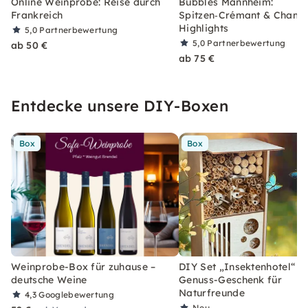
Online Weinprobe: Reise durch
Bubbles Mannheim:
Frankreich
Spitzen‑Crémant & Cham
Highlights
5,0
Partnerbewertung
5,0
Partnerbewertung
ab 50 €
ab 75 €
Entdecke unsere DIY-Boxen
Box
Box
Weinprobe-Box für zuhause –
DIY Set „Insektenhotel“ –
deutsche Weine
Genuss-Geschenk für
Naturfreunde
4,3
Googlebewertung
Neu