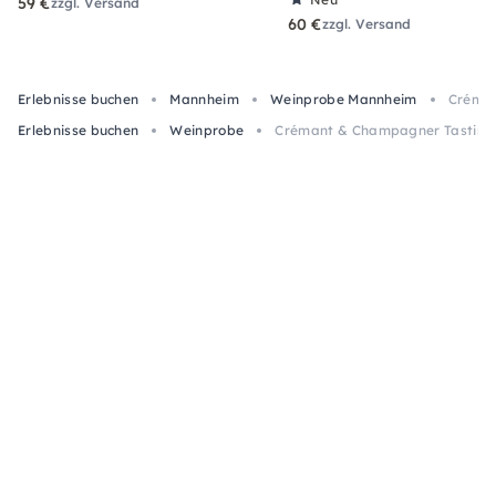
59 €
zzgl. Versand
60 €
zzgl. Versand
Erlebnisse buchen
Mannheim
Weinprobe Mannheim
Créman
Erlebnisse buchen
Weinprobe
Crémant & Champagner Tasting 