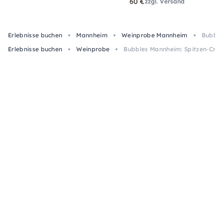
60 €
zzgl. Versand
Erlebnisse buchen
Mannheim
Weinprobe Mannheim
Bubble
Erlebnisse buchen
Weinprobe
Bubbles Mannheim: Spitzen‑Cré