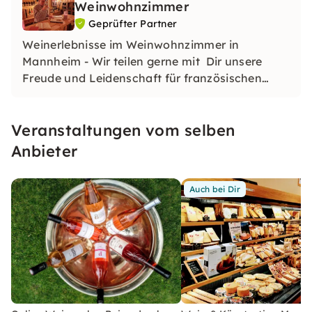
Weinwohnzimmer
Geprüfter Partner
Weinerlebnisse im Weinwohnzimmer in
Mannheim - Wir teilen gerne mit Dir unsere
Freude und Leidenschaft für französischen
Wein und vermittle dabei immer noch ein
bisschen Wissen rund um Wein, Frankreich und
Veranstaltungen vom selben
vieles mehr.
Anbieter
Auch bei Dir