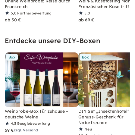
Online Weinprobe: Reise durch
Wein‑& Käsetasting Mannh
Frankreich
Französischer Käse trifft 
5,0
Partnerbewertung
5,0
ab 50 €
ab 69 €
Entdecke unsere DIY-Boxen
Box
Box
Weinprobe-Box für zuhause –
DIY Set „Insektenhotel“ –
deutsche Weine
Genuss-Geschenk für
Naturfreunde
4,3
Googlebewertung
Neu
59 €
zzgl. Versand