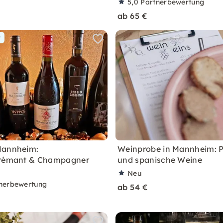
5,0
Partnerbewertung
ab 65 €
r
Mannheim:
Weinprobe in Mannheim: P
Crémant & Champagner
und spanische Weine
s
Neu
nerbewertung
ab 54 €