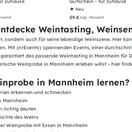
ür zuhause
Gutschein – für zuhause
Neu
59 €
ersand
zzgl. Versand
ntdecke Weintasting, Weinse
t, sondern auch für seine lebendige Weinszene. Hier ka
leben. Mit {nrEvents} spannenden Events, einer durchsch
 garantiert das passende Weintasting in Mannheim für 
arische Weinprobe in Mannheim erleben willst – hier fin
einprobe in Mannheim lernen?
panien erkennen und schmecken
in Mannheim
 richtig deuten
hichte des Weins
ner Weinprobe mit Essen in Mannheim