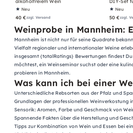
alkoholfreiem Wein
DIY-Set f
Neu
Neu
40 €
50 €
zzgl. Versand
zzgl. V
Weinprobe in Mannheim: E
Mannheim ist nicht nur für seine Quadrate bekann
Vielfalt regionaler und internationaler Weine er
insgesamt {totalRatings} Bewertungen findest Du
möchtest, ein Weinseminar suchst oder eine kulin
probieren in Mannheim.
Was kann ich bei einer W
Unterschiedliche Rebsorten aus der Pfalz und S
Grundlagen der professionellen Weinverkostung 
Sensorik: Aromen, Farbe und Geschmack von Wein
Spannende Fakten über die Herstellung und Gesc
Tipps zur Kombination von Wein und Essen bei ei