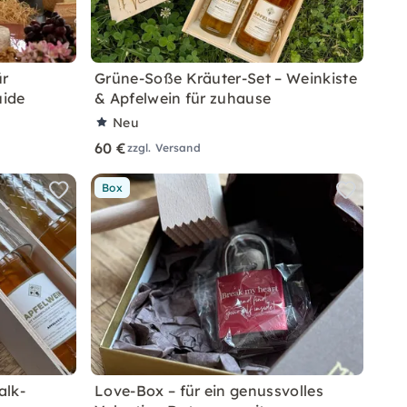
ür
Grüne-Soße Kräuter-Set – Weinkiste
uide
& Apfelwein für zuhause
Neu
60 €
zzgl. Versand
Box
alk-
Love-Box – für ein genussvolles