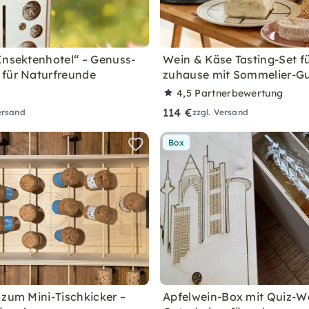
Insektenhotel“ – Genuss-
Wein & Käse Tasting-Set f
für Naturfreunde
zuhause mit Sommelier-G
4,5
Partnerbewertung
114 €
ersand
zzgl. Versand
Box
 zum Mini-Tischkicker –
Apfelwein-Box mit Quiz-W