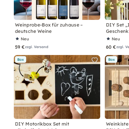
Weinprobe-Box für zuhause –
DIY Set „
deutsche Weine
Geschenk 
Neu
Neu
59 €
60 €
zzgl. Versand
zzgl. V
Box
Box
DIY Motorikbox Set mit
Weinkiste