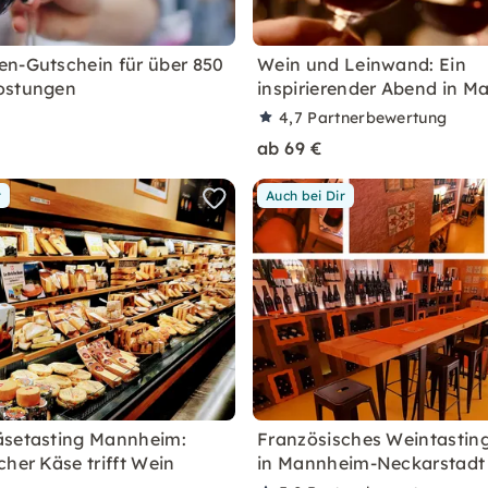
n-Gutschein für über 850
Wein und Leinwand: Ein
ostungen
inspirierender Abend in 
4,7
Partnerbewertung
ab 69 €
r
Auch bei Dir
äsetasting Mannheim:
Französisches Weintasting
cher Käse trifft Wein
in Mannheim-Neckarstadt