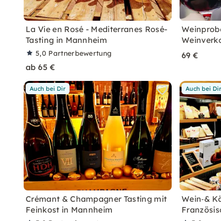
La Vie en Rosé - Mediterranes Rosé-
Weinprobe
Tasting in Mannheim
Weinverk
5,0
Partnerbewertung
69 €
ab 65 €
Auch bei Dir
Auch bei Di
Crémant & Champagner Tasting mit
Wein‑& K
Feinkost in Mannheim
Französis