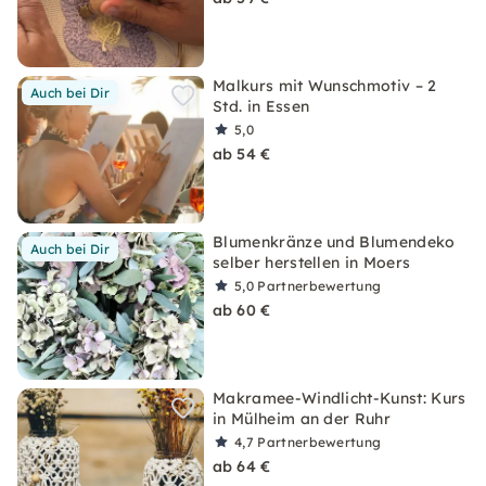
Malkurs mit Wunschmotiv – 2
Auch bei Dir
Std. in Essen
5,0
ab 54 €
Blumenkränze und Blumendeko
Auch bei Dir
selber herstellen in Moers
5,0
Partnerbewertung
ab 60 €
Makramee-Windlicht-Kunst: Kurs
in Mülheim an der Ruhr
4,7
Partnerbewertung
ab 64 €