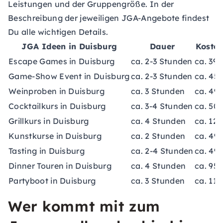
Leistungen und der Gruppengröße. In der
Beschreibung der jeweiligen JGA-Angebote findest
Du alle wichtigen Details.
JGA Ideen in Duisburg
Dauer
Kosten
Escape Games in Duisburg
ca. 2-3 Stunden
ca. 39,
Game-Show Event in Duisburg
ca. 2-3 Stunden
ca. 45,
Weinproben in Duisburg
ca. 3 Stunden
ca. 49,
Cocktailkurs in Duisburg
ca. 3-4 Stunden
ca. 50,
Grillkurs in Duisburg
ca. 4 Stunden
ca. 12
Kunstkurse in Duisburg
ca. 2 Stunden
ca. 49,
Tasting in Duisburg
ca. 2-4 Stunden
ca. 49
Dinner Touren in Duisburg
ca. 4 Stunden
ca. 95,
Partyboot in Duisburg
ca. 3 Stunden
ca. 119
Wer kommt mit zum