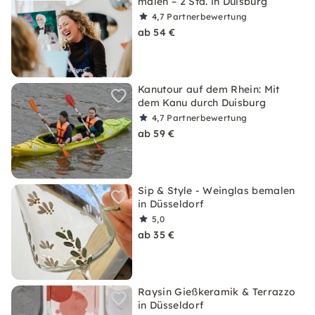
malen – 2 Std. in Duisburg
4,7
Partnerbewertung
ab 54 €
Kanutour auf dem Rhein: Mit
dem Kanu durch Duisburg
4,7
Partnerbewertung
ab 59 €
Sip & Style - Weinglas bemalen
in Düsseldorf
5,0
ab 35 €
Raysin Gießkeramik & Terrazzo
in Düsseldorf