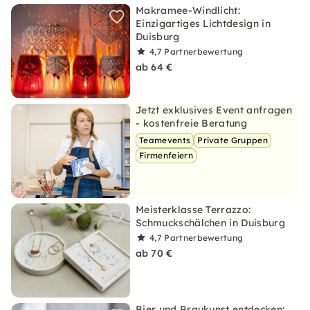
Makramee-Windlicht:
Einzigartiges Lichtdesign in
Duisburg
4,7
Partnerbewertung
ab 64 €
Jetzt exklusives Event anfragen
- kostenfreie Beratung
Teamevents
Private Gruppen
Firmenfeiern
Meisterklasse Terrazzo:
Schmuckschälchen in Duisburg
4,7
Partnerbewertung
ab 70 €
Bier und Braukunst entdecken: