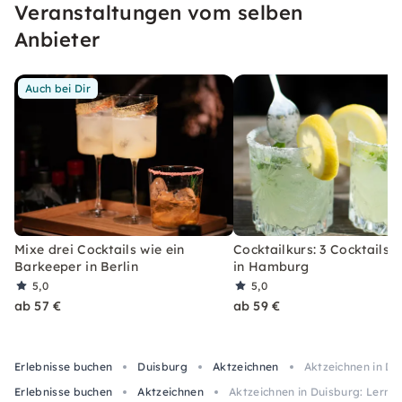
Veranstaltungen vom selben
erleben, welches Du so schnell nicht vergessen
wirst.
Anbieter
Auch bei Dir
Mixe drei Cocktails wie ein
Cocktailkurs: 3 Cocktails 
Barkeeper in Berlin
in Hamburg
5,0
5,0
ab 57 €
ab 59 €
Erlebnisse buchen
Duisburg
Aktzeichnen
Aktzeichnen in Du
Erlebnisse buchen
Aktzeichnen
Aktzeichnen in Duisburg: Lerne,