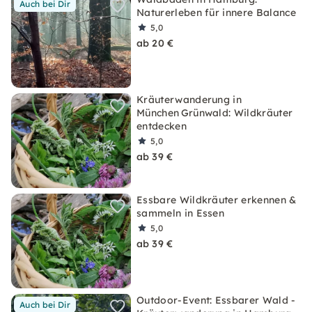
Auch bei Dir
Naturerleben für innere Balance
5,0
ab 20 €
Kräuterwanderung in
München Grünwald: Wildkräuter
entdecken
5,0
ab 39 €
Essbare Wildkräuter erkennen &
sammeln in Essen
5,0
ab 39 €
Outdoor-Event: Essbarer Wald -
Auch bei Dir