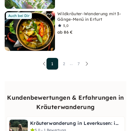
Wildkräuter-Wanderung mit 3-
Auch bei Dir
Gänge-Menü in Erfurt
5,0
ab 86 €
1
2
7
...
Kundenbewertungen & Erfahrungen in
Kräuterwanderung
Kräuterwanderung in Leverkusen: im Jahreskreis
5,0 – 1 Bewertung