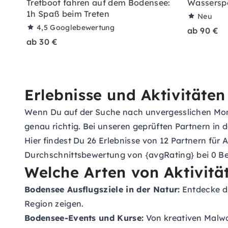
Tretboot fahren auf dem Bodensee:
Wassersp
1h Spaß beim Treten
Neu
4,5
Googlebewertung
ab 90 €
ab 30 €
Erlebnisse und Aktivitäte
Wenn Du auf der Suche nach unvergesslichen Mome
genau richtig. Bei unseren geprüften Partnern in
Hier findest Du 26 Erlebnisse von 12 Partnern fü
Durchschnittsbewertung von {avgRating} bei 0 B
Welche Arten von Aktivitä
Bodensee Ausflugsziele in der Natur:
Entdecke di
Region zeigen.
Bodensee-Events und Kurse:
Von kreativen Malwor