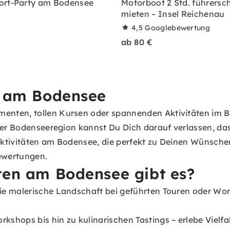
ort-Party am Bodensee
Motorboot 2 Std. führersch
mieten – Insel Reichenau
4,5
Googlebewertung
ab 80 €
n am Bodensee
nten, tollen Kursen oder spannenden Aktivitäten im Ber
 der Bodenseeregion kannst Du Dich darauf verlassen, da
r Aktivitäten am Bodensee, die perfekt zu Deinen Wünsch
ewertungen.
ten am Bodensee gibt es?
e malerische Landschaft bei geführten Touren oder Work
kshops bis hin zu kulinarischen Tastings – erlebe Viel