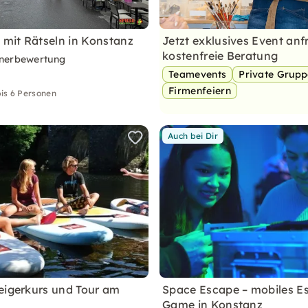
l mit Rätseln in Konstanz
Jetzt exklusives Event anf
kostenfreie Beratung
nerbewertung
Teamevents
Private Grup
Firmenfeiern
is 6 Personen
Auch bei Dir
eigerkurs und Tour am
Space Escape – mobiles E
Game in Konstanz