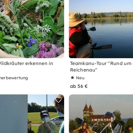
ildkräuter erkennen in
Teamkanu-Tour "Rund um d
Reichenau"
nerbewertung
Neu
ab 56 €