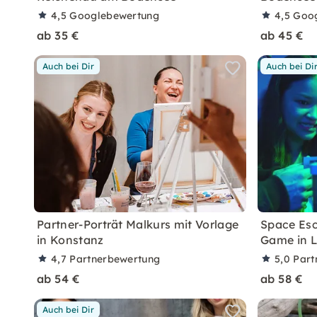
4,5
Googlebewertung
4,5
Goo
ab 35 €
ab 45 €
Auch bei Dir
Auch bei Di
Partner-Porträt Malkurs mit Vorlage
Space Esc
in Konstanz
Game in 
4,7
Partnerbewertung
5,0
Part
ab 54 €
ab 58 €
Auch bei Dir