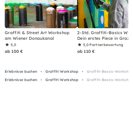
Graffiti & Street Art Workshop
2-Std. Graffiti-Basics Wo
am Wiener Donaukanal
Dein erstes Piece in Graz
5,0
5,0
Partnerbewertung
ab 100 €
ab 110 €
Erlebnisse buchen
Graffiti Workshop
Graffiti-Basics-Workshop 
Erlebnisse buchen
Graffiti Workshop
Graffiti-Basics-Workshop 