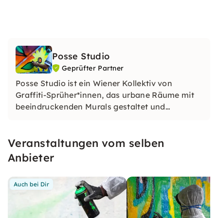
Posse Studio
Geprüfter Partner
Posse Studio ist ein Wiener Kollektiv von
Graffiti-Sprüher*innen, das urbane Räume mit
beeindruckenden Murals gestaltet und
Workshops anbietet. Diese vermitteln nicht nur
Techniken und kulturelle Hintergründe, sondern
Veranstaltungen vom selben
fördern auch kreativen Austausch und
individuelle Ausdrucksformen.
Anbieter
Auch bei Dir