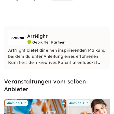
ArtNight
Geprüfter Partner
ArtNight bietet dir einen inspirierenden Malkurs,
bei dem du unter Anleitung eines erfahrenen
Künstlers dein kreatives Potential entdeckst
und am Ende stolz dein eigenes Kunstwerk in
den Händen hältst – ein buntes Erlebnis für
Veranstaltungen vom selben
jedermann, ob Anfänger oder Fortgeschrittener.
Anbieter
Auch bei Dir
Auch bei Dir