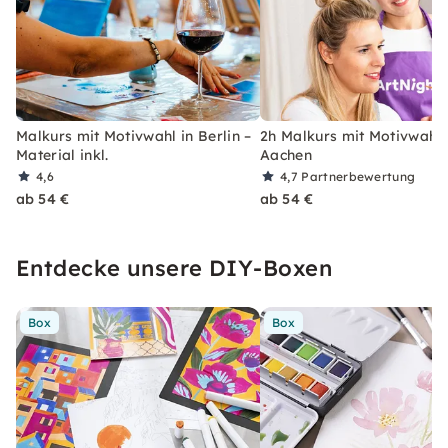
Malkurs mit Motivwahl in Berlin –
2h Malkurs mit Motivwahl 
Material inkl.
Aachen
4,6
4,7
Partnerbewertung
ab 54 €
ab 54 €
Entdecke unsere DIY-Boxen
Box
Box