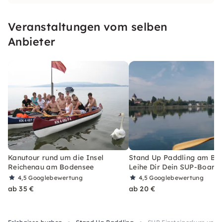
Welterbe. Wir bieten modernstes Equipment
und echte Leidenschaft. Mein Team und ich
Veranstaltungen vom selben
freuen uns riesig auf dein nächstes See-
Abenteuer!“
Anbieter
Kanutour rund um die Insel
Stand Up Paddling am Bo
Reichenau am Bodensee
Leihe Dir Dein SUP-Board
4,5
Googlebewertung
4,5
Googlebewertung
ab 35 €
ab 20 €