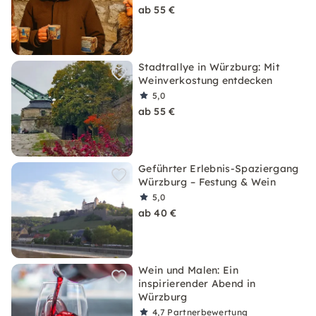
ab 55 €
Stadtrallye in Würzburg: Mit
Weinverkostung entdecken
5,0
ab 55 €
Geführter Erlebnis-Spaziergang
Würzburg – Festung & Wein
5,0
ab 40 €
Wein und Malen: Ein
inspirierender Abend in
Würzburg
4,7
Partnerbewertung