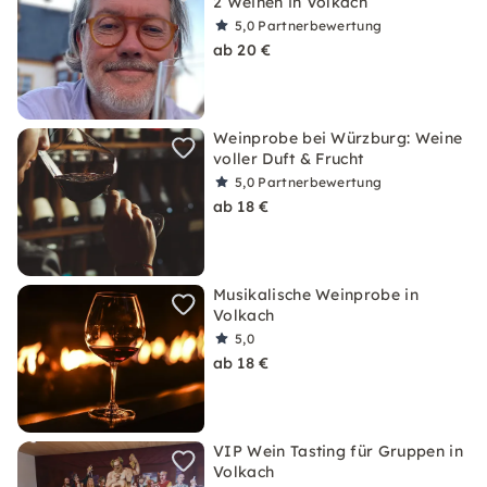
2 Weinen in Volkach
5,0
Partnerbewertung
ab 20 €
Weinprobe bei Würzburg: Weine
voller Duft & Frucht
5,0
Partnerbewertung
ab 18 €
Musikalische Weinprobe in
Volkach
5,0
ab 18 €
VIP Wein Tasting für Gruppen in
Volkach