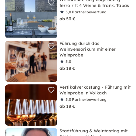
terroir f: 4 Weine & fränk. Tapas
5,0
Partnerbewertung
ab 53 €
Führung durch das
WeinSensorikum mit einer
Weinprobe
5,0
ab 18 €
Vertikalverkostung - Führung mit
Weinprobe in Volkach
5,0
Partnerbewertung
ab 18 €
Stadtführung & Weintasting mit