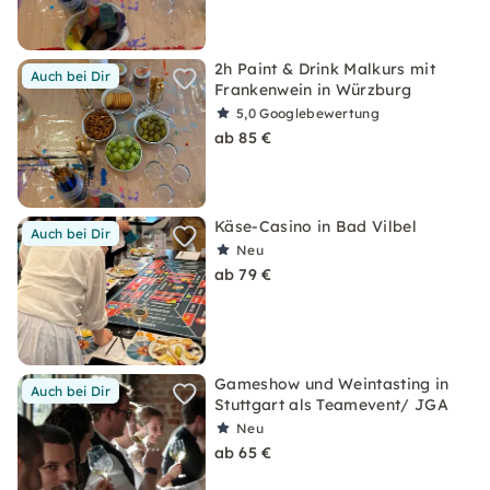
2h Paint & Drink Malkurs mit
Auch bei Dir
Frankenwein in Würzburg
5,0
Googlebewertung
ab 85 €
Käse-Casino in Bad Vilbel
Auch bei Dir
Neu
ab 79 €
Gameshow und Weintasting in
Auch bei Dir
Stuttgart als Teamevent/ JGA
Neu
ab 65 €