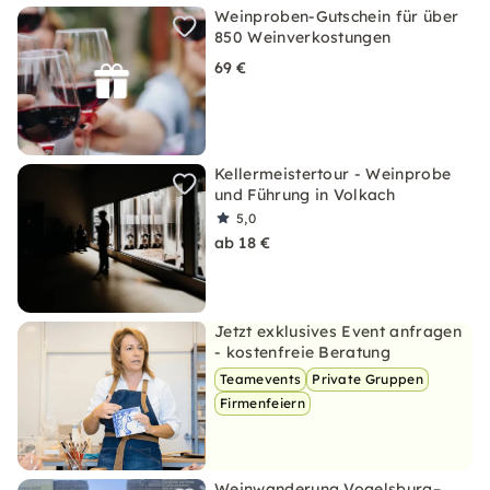
Weinproben-Gutschein für über
850 Weinverkostungen
69 €
Kellermeistertour - Weinprobe
und Führung in Volkach
5,0
ab 18 €
Jetzt exklusives Event anfragen
- kostenfreie Beratung
Teamevents
Private Gruppen
Firmenfeiern
Weinwanderung Vogelsburg–