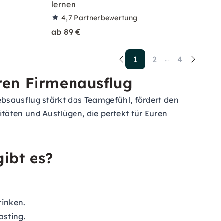
lernen
4,7
Partnerbewertung
ab 89 €
1
2
4
...
uren Firmenausflug
bsausflug stärkt das Teamgefühl, fördert den
täten und Ausflügen, die perfekt für Euren
gibt es?
inken.
asting.