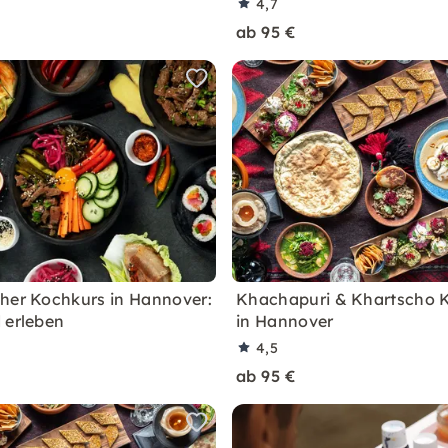
4,7
ab 95 €
her Kochkurs in Hannover:
Khachapuri & Khartscho 
 erleben
in Hannover
4,5
ab 95 €