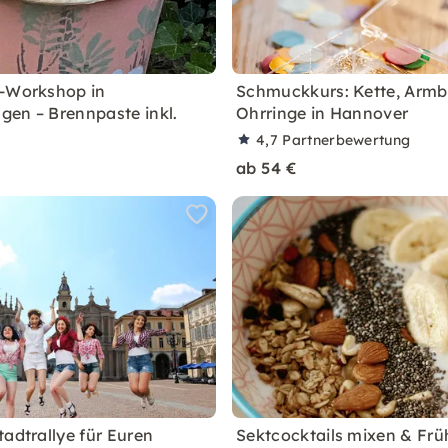
-Workshop in
Schmuckkurs: Kette, Arm
en – Brennpaste inkl.
Ohrringe in Hannover
4,7
Partnerbewertung
ab 54 €
tadtrallye für Euren
Sektcocktails mixen & Frü