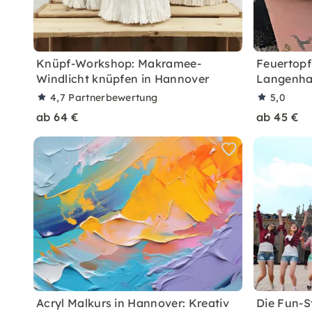
Knüpf-Workshop: Makramee-
Feuertopf
Windlicht knüpfen in Hannover
Langenhag
4,7
Partnerbewertung
5,0
ab 64 €
ab 45 €
Acryl Malkurs in Hannover: Kreativ
Die Fun-S