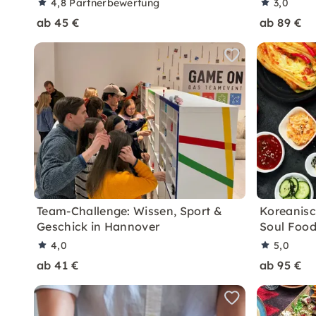
4,8
Partnerbewertung
3,0
ab 45 €
ab 89 €
Team-Challenge: Wissen, Sport &
Koreanisc
Geschick in Hannover
Soul Food
4,0
5,0
ab 41 €
ab 95 €