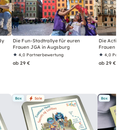
dy
Die Fun-Stadtrallye für euren
Die Action-St
Frauen JGA in Augsburg
Frauen JGA i
4,0
Partnerbewertung
4,0
Partner
ab 29 €
ab 29 €
Box
Sale
Box