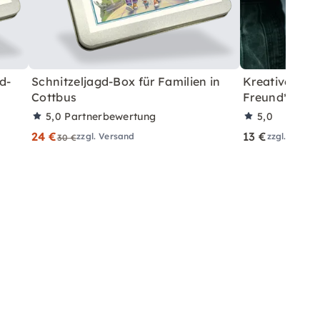
d-
Schnitzeljagd-Box für Familien in
Kreative Sta
Cottbus
Freund*innen
5,0
Partnerbewertung
5,0
24 €
13 €
zzgl. Versand
zzgl. Versa
30 €