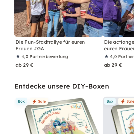
Die Fun-Stadtrallye für euren
Die actionge
Frauen JGA
euren Fraue
4,0
Partnerbewertung
4,0
Partne
ab 29 €
ab 29 €
Entdecke unsere DIY-Boxen
Box
Sale
Box
Sal