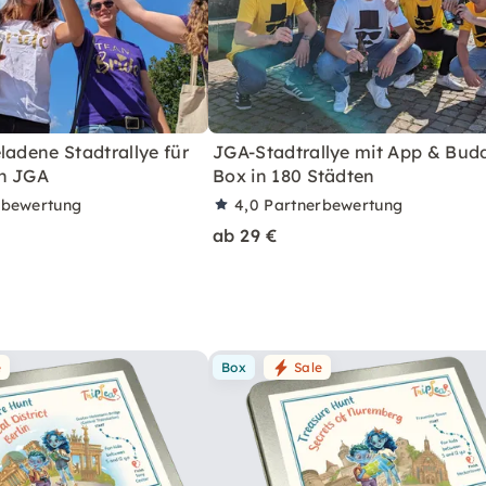
ladene Stadtrallye für
JGA-Stadtrallye mit App & Bud
n JGA
Box in 180 Städten
rbewertung
4,0
Partnerbewertung
ab 29 €
e
Box
Sale