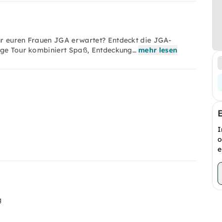
ür euren Frauen JGA erwartet? Entdeckt die JGA-
tige Tour kombiniert Spaß, Entdeckung…
mehr lesen
I
o
e
g