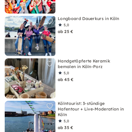
Longboard Dauerkurs in Köln
5,0
ab 25 €
Handgetöpferte Keramik
bemalen in Köln-Porz
5,0
ab 45 €
Kölntourist: 3-stündige
Hafentour + Live-Moderation in
Köln
5,0
ab 35 €