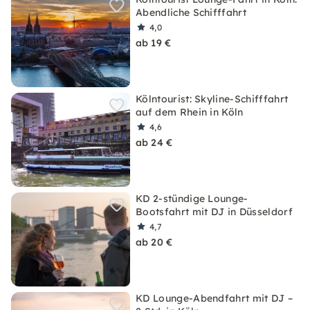
Abendliche Schifffahrt
4,0
ab 19 €
Kölntourist: Skyline-Schifffahrt
auf dem Rhein in Köln
4,6
ab 24 €
KD 2-stündige Lounge-
Bootsfahrt mit DJ in Düsseldorf
4,7
ab 20 €
KD Lounge-Abendfahrt mit DJ –