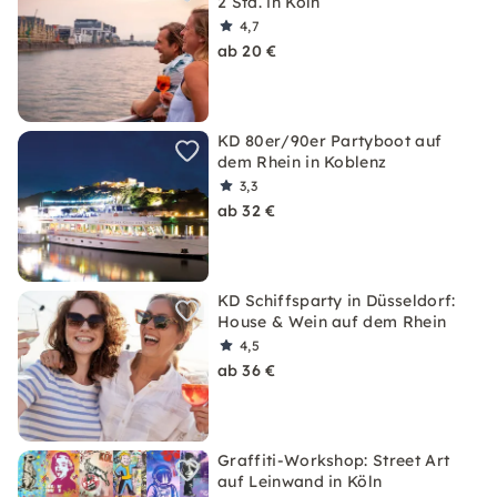
2 Std. in Köln
4,7
ab 20 €
KD 80er/90er Partyboot auf
dem Rhein in Koblenz
3,3
ab 32 €
KD Schiffsparty in Düsseldorf:
House & Wein auf dem Rhein
4,5
ab 36 €
Graffiti-Workshop: Street Art
auf Leinwand in Köln