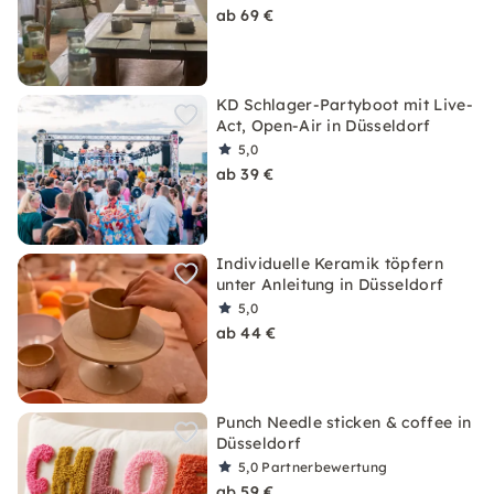
ab 69 €
KD Schlager-Partyboot mit Live-
Act, Open-Air in Düsseldorf
5,0
ab 39 €
Individuelle Keramik töpfern
unter Anleitung in Düsseldorf
5,0
ab 44 €
Punch Needle sticken & coffee in
Düsseldorf
5,0
Partnerbewertung
ab 59 €