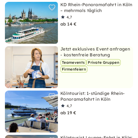
KD Rhein-Panoramafahrt in Köln
– mehrmals täglich
4,7
ab 14 €
Jetzt exklusives Event anfragen
- kostenfreie Beratung
Teamevents
Private Gruppen
Firmenfeiern
Kölntourist: 1-stündige Rhein-
Panoramafahrt in Köln
4,7
ab 19 €
Kölntourist Lounge-Fahrt in Köln: