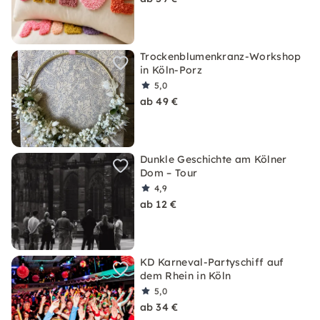
Trockenblumenkranz-Workshop
in Köln-Porz
5,0
ab 49 €
Dunkle Geschichte am Kölner
Dom – Tour
4,9
ab 12 €
KD Karneval-Partyschiff auf
dem Rhein in Köln
5,0
ab 34 €