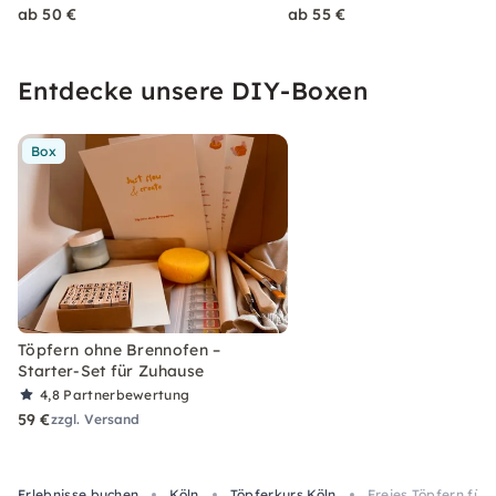
ab 50 €
ab 55 €
Entdecke unsere DIY-Boxen
Box
Töpfern ohne Brennofen –
Starter-Set für Zuhause
4,8
Partnerbewertung
59 €
zzgl. Versand
Erlebnisse buchen
Köln
Töpferkurs Köln
Freies Töpfern für 