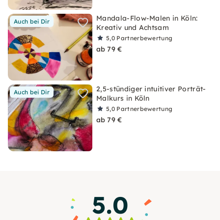
Mandala-Flow-Malen in Köln:
Auch bei Dir
Kreativ und Achtsam
5,0
Partnerbewertung
ab 79 €
2,5-stündiger intuitiver Porträt-
Auch bei Dir
Malkurs in Köln
5,0
Partnerbewertung
ab 79 €
5.0