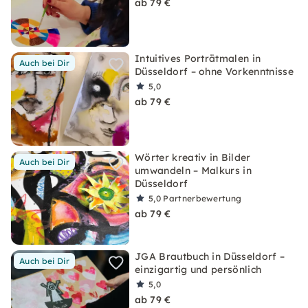
ab 79 €
Intuitives Porträtmalen in
Auch bei Dir
Düsseldorf – ohne Vorkenntnisse
5,0
ab 79 €
Wörter kreativ in Bilder
Auch bei Dir
umwandeln – Malkurs in
Düsseldorf
5,0
Partnerbewertung
ab 79 €
JGA Brautbuch in Düsseldorf –
Auch bei Dir
einzigartig und persönlich
5,0
ab 79 €