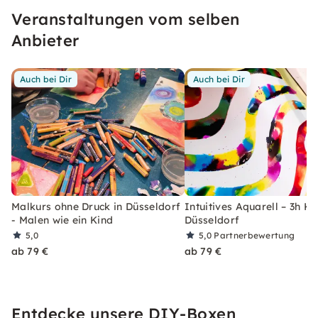
Druck und ohne Bewertungen. Ich freue mich
Veranstaltungen vom selben
auf Dich!
Anbieter
Auch bei Dir
Auch bei Dir
Malkurs ohne Druck in Düsseldorf
Intuitives Aquarell – 3h Ku
- Malen wie ein Kind
Düsseldorf
5,0
5,0
Partnerbewertung
ab 79 €
ab 79 €
Entdecke unsere DIY-Boxen