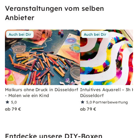
Druck und ohne Bewertungen. Ich freue mich
Veranstaltungen vom selben
auf Dich!
Anbieter
Auch bei Dir
Auch bei Dir
Malkurs ohne Druck in Düsseldorf
Intuitives Aquarell – 3h Ku
- Malen wie ein Kind
Düsseldorf
5,0
5,0
Partnerbewertung
ab 79 €
ab 79 €
Entdecke unsere DIY-Boxen