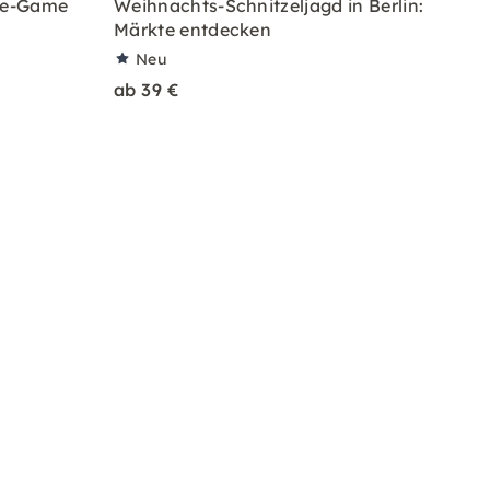
pe-Game
Weihnachts-Schnitzeljagd in Berlin:
n
Märkte entdecken
Neu
ab 39 €