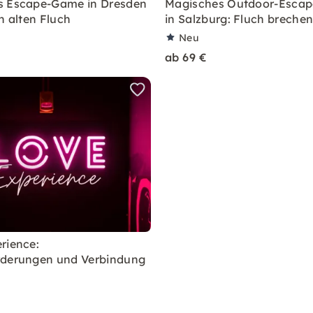
s Escape-Game in Dresden
Magisches Outdoor-Esca
n alten Fluch
in Salzburg: Fluch breche
Neu
ab 69 €
rience:
rderungen und Verbindung