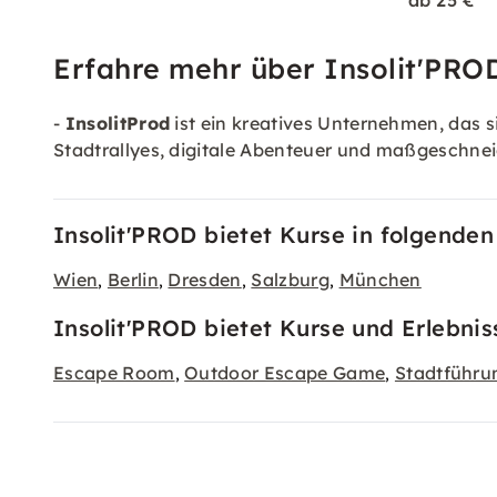
ab 25 €
Erfahre mehr über Insolit'PRO
-
InsolitProd
ist ein kreatives Unternehmen, das si
Stadtrallyes, digitale Abenteuer und maßgeschne
Insolit'PROD bietet Kurse in folgenden
Wien
Berlin
Dresden
Salzburg
München
,
,
,
,
Insolit'PROD bietet Kurse und Erlebnis
Escape Room
Outdoor Escape Game
Stadtführu
,
,