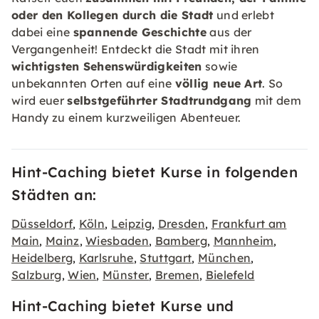
oder den Kollegen durch die Stadt
und erlebt
dabei eine
spannende Geschichte
aus der
Vergangenheit! Entdeckt die Stadt mit ihren
wichtigsten Sehenswürdigkeiten
sowie
unbekannten Orten auf eine
völlig neue Art
. So
wird euer
selbstgeführter Stadtrundgang
mit dem
Handy zu einem kurzweiligen Abenteuer.
Hint-Caching bietet Kurse in folgenden
Städten an:
Düsseldorf
Köln
Leipzig
Dresden
Frankfurt am
,
,
,
,
Main
Mainz
Wiesbaden
Bamberg
Mannheim
,
,
,
,
,
Heidelberg
Karlsruhe
Stuttgart
München
,
,
,
,
Salzburg
Wien
Münster
Bremen
Bielefeld
,
,
,
,
Hint-Caching bietet Kurse und