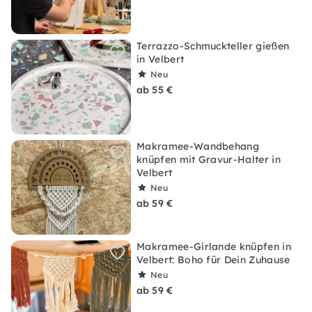
Terrazzo-Schmuckteller gießen
in Velbert
Neu
ab 55 €
Makramee-Wandbehang
knüpfen mit Gravur-Halter in
Velbert
Neu
ab 59 €
Makramee-Girlande knüpfen in
Velbert: Boho für Dein Zuhause
Neu
ab 59 €