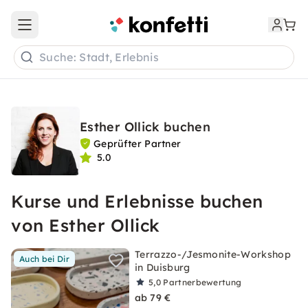
Open main menu
Suche: Stadt, Erlebnis
Esther Ollick buchen
Geprüfter Partner
5.0
Kurse und Erlebnisse buchen
von Esther Ollick
Terrazzo-/Jesmonite-Workshop
Auch bei Dir
in Duisburg
5,0
Partnerbewertung
ab 79 €