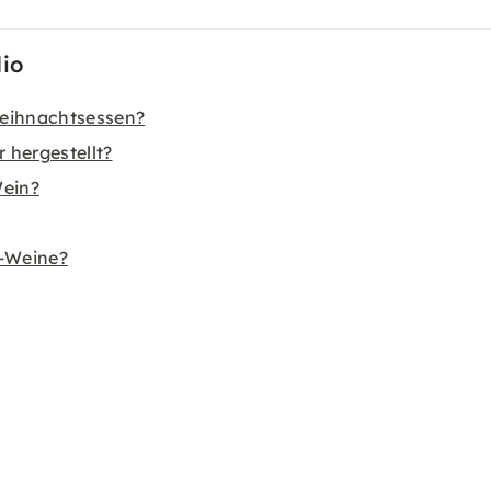
io
eihnachtsessen?
 hergestellt?
Wein?
r-Weine?