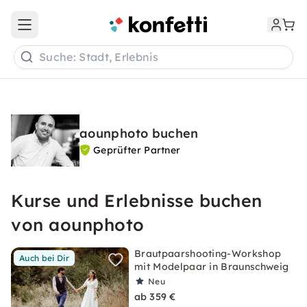
Open main menu
Suche: Stadt, Erlebnis
aounphoto buchen
Geprüfter Partner
Kurse und Erlebnisse buchen
von aounphoto
Brautpaarshooting-Workshop
Auch bei Dir
mit Modelpaar in Braunschweig
Neu
ab 359 €