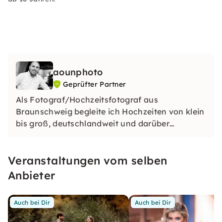
aounphoto
Geprüfter Partner
Als Fotograf/Hochzeitsfotograf aus
Braunschweig begleite ich Hochzeiten von klein
bis groß, deutschlandweit und darüber
hinaus. Neben der Hochzeitsfotografie, die für
mich den Schwerpunkt meiner Arbeit bildet,
Veranstaltungen vom selben
biete ich auch Foto-Workshops für angehende
Hochzeitsfotografen an.
Anbieter
Auch bei Dir
Auch bei Dir