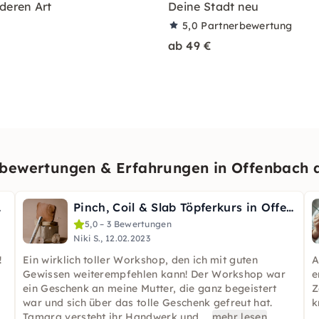
deren Art
Deine Stadt neu
5,0
Partnerbewertung
ab 49 €
bewertungen & Erfahrungen in Offenbach 
shop
Pinch, Coil & Slab Töpferkurs in Offenbach-Nordend
5,0 – 3 Bewertungen
Niki S., 12.02.2023
!
Ein wirklich toller Workshop, den ich mit guten
A
Gewissen weiterempfehlen kann! Der Workshop war
e
ein Geschenk an meine Mutter, die ganz begeistert
Z
war und sich über das tolle Geschenk gefreut hat.
k
Tamara versteht ihr Handwerk und
...
mehr lesen