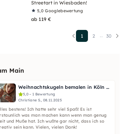
Streetart in Wiesbaden!
5,0
Googlebewertung
ab 119 €
1
2
30
...
am Main
Weihnachtskugeln bemalen in Köln mit Glitzer-Design
5,0 – 1 Bewertung
Christiane S., 08.11.2025
lles bestens! Ich hatte sehr viel Spaß! Es ist
rstaunlich was man machen kann wenn man genug
eit und Muße hat. Ich wußte gar nicht, dass ich so
reativ sein kann. Vielen, vielen Dank!