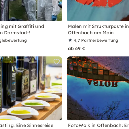
ing mit Graffiti und
Malen mit Strukturpaste i
 in Darmstadt!
Offenbach am Main
glebewertung
4,7
Partnerbewertung
ab 69 €
asting: Eine Sinnesreise
FotoWalk in Offenbach: E