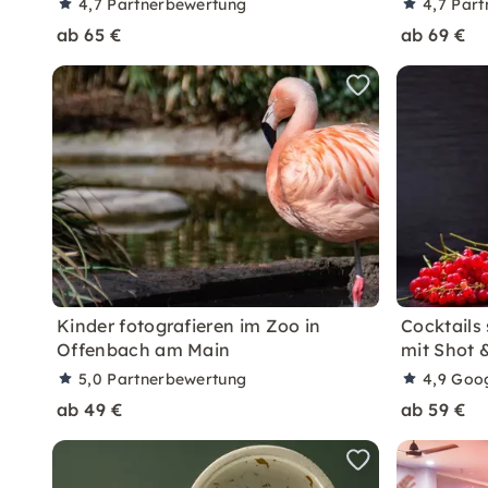
4,7
Partnerbewertung
4,7
Part
ab 65 €
ab 69 €
Kinder fotografieren im Zoo in
Cocktails
Offenbach am Main
mit Shot 
5,0
Partnerbewertung
4,9
Goo
ab 49 €
ab 59 €