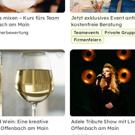
ls mixen – Kurs fürs Team
Jetzt exklusives Event anf
bach am Main
kostenfreie Beratung
nerbewertung
Teamevents
Private Grup
Firmenfeiern
 Wein: Eine kreative
Adele Tribute Show mit Li
n Offenbach am Main
Offenbach am Main