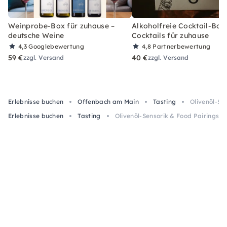
Weinprobe-Box für zuhause –
Alkoholfreie Cocktail-Box
deutsche Weine
Cocktails für zuhause
4,3
Googlebewertung
4,8
Partnerbewertung
59 €
40 €
zzgl. Versand
zzgl. Versand
Erlebnisse buchen
Offenbach am Main
Tasting
Olivenöl-Se
Erlebnisse buchen
Tasting
Olivenöl-Sensorik & Food Pairings K