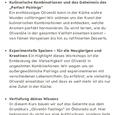
Kulinarische Kombinationen und das Geheimnis des
„Perfect Pairings“
Ein erstklassiges Olivenöl kann in der Küche wahre
Wunder vollbringen! Wir widmen uns der Kunst der
kulinarischen Kombinationen und entdecken, welche
Aromen perfekt harmonieren. Du wirst lernen, wie du
Olivenöle in der gesamten Vielfalt einsetzen kannst –
von feinen Vorspeisen bis hin zu raffinierten Desserts.
Experimentelle Speisen – für die Neugierigen und
Kreativen
Ein Highlight dieses Workshops ist die
Entdeckung der Vielseitigkeit von Olivenöl in
ungeahnten Kombinationen. Wir wagen uns an
außergewöhnliche Pairings und experimentieren mit
verschiedenen Lebensmitteln. Du erfährst, wie vielseitig
Olivenöl einsetzbar ist und dass es weit mehr ist als nur
eine Zutat in der Küche.
Vertiefung deines Wissens
In diesem Kurs bauen wir auf das Gelernte aus dem
Grundkurs „Olivenöl-Tastings“ im Öldorado auf. Hier
bekommst du nicht nur eine Auffrischung, sondern tiefe