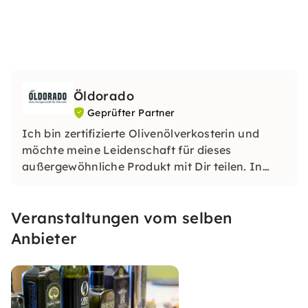
Öldorado
Geprüfter Partner
Ich bin zertifizierte Olivenölverkosterin und
möchte meine Leidenschaft für dieses
außergewöhnliche Produkt mit Dir teilen. In
meinen Kursen lernst Du, wie Du gute Qualität
bei Olivenöl erkennen kannst und wie ein gutes
Veranstaltungen vom selben
Olivenöl auf keinen Fall schmecken darf.
Anbieter