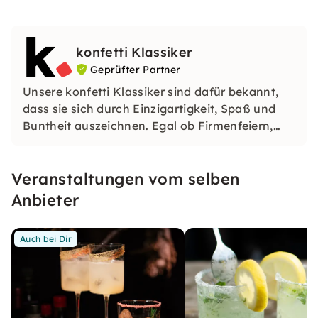
konfetti Klassiker
Geprüfter Partner
Unsere konfetti Klassiker sind dafür bekannt,
dass sie sich durch Einzigartigkeit, Spaß und
Buntheit auszeichnen. Egal ob Firmenfeiern,
JGAs oder Dein bevorstehender Geburtstag: Mit
unseren konfetti Klassikern wirst Du ein Event
Veranstaltungen vom selben
erleben, welches Du so schnell nicht vergessen
wirst.
Anbieter
Auch bei Dir