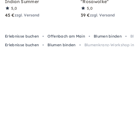
Indian Summer
"Rosawolke"
5,0
5,0
45 €
39 €
zzgl. Versand
zzgl. Versand
Erlebnisse buchen
Offenbach am Main
Blumen binden
Blum
Erlebnisse buchen
Blumen binden
Blumenkranz-Workshop in O