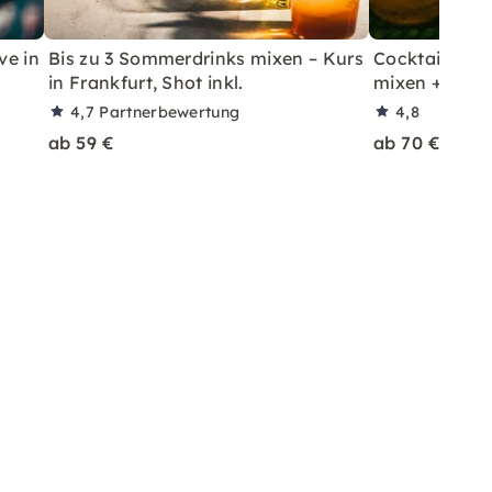
ve in
Bis zu 3 Sommerdrinks mixen – Kurs
Cocktailkurs: 
in Frankfurt, Shot inkl.
mixen + Shot 
4,7
Partnerbewertung
4,8
ab 59 €
ab 70 €