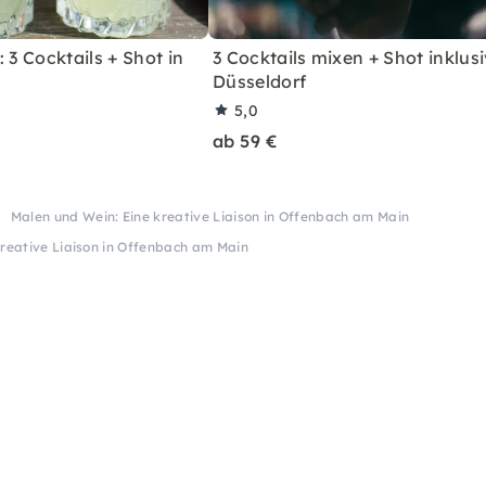
 3 Cocktails + Shot in
3 Cocktails mixen + Shot inklusi
Düsseldorf
5,0
ab 59 €
Malen und Wein: Eine kreative Liaison in Offenbach am Main
kreative Liaison in Offenbach am Main