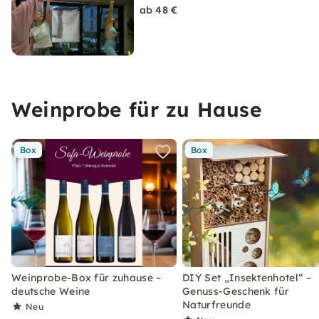
ab 48 €
Weinprobe für zu Hause
Box
Box
Weinprobe-Box für zuhause –
DIY Set „Insektenhotel“ –
deutsche Weine
Genuss-Geschenk für
Naturfreunde
Neu