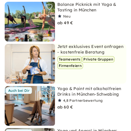
Balance Picknick mit Yoga &
Tasting in München
Neu
ab 49 €
Jetzt exklusives Event anfragen
- kostenfreie Beratung
Teamevents
Private Gruppen
Firmenfeiern
Yoga & Paint mit alkoholfreien
Auch bei Dir
Drinks in München-Schwabing
4,8
Partnerbewertung
ab 60 €
Yoga und Aperol in München: