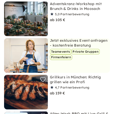
Adventskranz-Workshop mit
Brunch & Drinks in Moosach
5,0
Partnerbewertung
ab 105 €
Jetzt exklusives Event anfragen
- kostenfreie Beratung
Teamevents
Private Gruppen
Firmenfeiern
Grillkurs in München: Richtig
grillen wie ein Profi
4,7
Partnerbewertung
ab 159 €
After-Work BBQ mit Live-Grill &