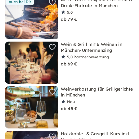
Auch bei Dir
Drink-Flatrate in München
5,0
ab 79 €
Wein & Grill mit 6 Weinen in
München-Untermenzing
5,0
Partnerbewertung
ab 69 €
Weinverkostung für Grillgerichte
in München
Neu
ab 45 €
Holzkohle- & Gasgrill-Kurs inkl.