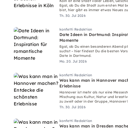
Köln ist eine Stadt voller Leben, Geschi
Egal, ob Du die Stadt zum ersten Mal b
bist, hier gibt es immer etwas Neues z
Th. 30. Jul 2026
konfetti Redaktion
Date Ideen in Dortmund: Inspira
Momente
Egal, ob Du einen besonderen Abend p
suchst – hier findest Du die besten Vor
Date in Dortmund.
Mo. 20. Jul 2026
konfetti Redaktion
Was kann man in Hannover mach
Erlebnisse
Hannover ist mehr als nur eine Messesta
Mischung aus Kultur, Natur und kreative
zu zweit oder in der Gruppe, Hannover 
jedes Wetter passende Unternehmung
Th. 30. Jul 2026
konfetti Redaktion
Was kann man in Dresden mache