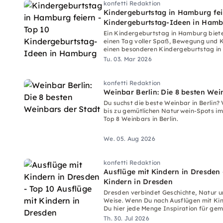
konfetti Redaktion
Kindergeburtstag in Hamburg fei
Kindergeburtstag-Ideen in Ham
Ein Kindergeburtstag in Hamburg bietet
einen Tag voller Spaß, Bewegung und K
einen besonderen Kindergeburtstag in 
oder lieber kreativ wirst.
Tu. 03. Mar 2026
konfetti Redaktion
Weinbar Berlin: Die 8 besten Wei
Du suchst die beste Weinbar in Berlin? V
bis zu gemütlichen Naturwein-Spots im 
Top 8 Weinbars in Berlin.
We. 05. Aug 2026
konfetti Redaktion
Ausflüge mit Kindern in Dresden 
Kindern in Dresden
Dresden verbindet Geschichte, Natur u
Weise. Wenn Du nach Ausflügen mit Kin
Du hier jede Menge Inspiration für ge
Th. 30. Jul 2026