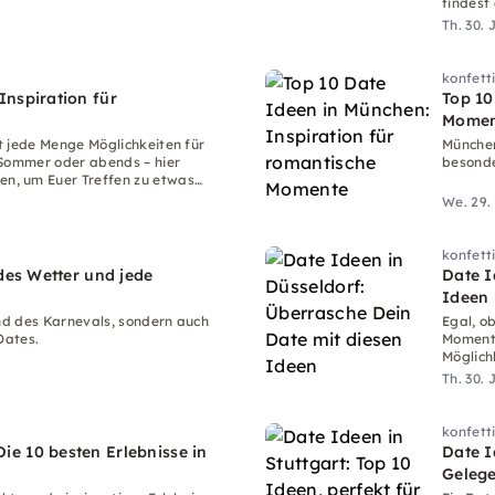
findest
Th. 30. 
konfett
Inspiration für
Top 10
Momen
t jede Menge Möglichkeiten für
München
 Sommer oder abends – hier
besonde
n, um Euer Treffen zu etwas
We. 29.
konfett
edes Wetter und jede
Date I
Ideen
und des Karnevals, sondern auch
Egal, o
Dates.
Momente
Möglich
Th. 30. 
konfett
e 10 besten Erlebnisse in
Date I
Gelege