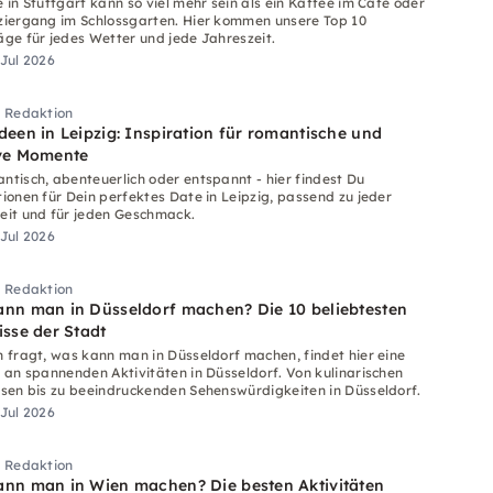
e in Stuttgart kann so viel mehr sein als ein Kaffee im Café oder
ziergang im Schlossgarten. Hier kommen unsere Top 10
äge für jedes Wetter und jede Jahreszeit.
 Jul 2026
i Redaktion
deen in Leipzig: Inspiration für romantische und
ive Momente
ntisch, abenteuerlich oder entspannt - hier findest Du
tionen für Dein perfektes Date in Leipzig, passend zu jeder
eit und für jeden Geschmack.
 Jul 2026
i Redaktion
nn man in Düsseldorf machen? Die 10 beliebtesten
isse der Stadt
h fragt, was kann man in Düsseldorf machen, findet hier eine
l an spannenden Aktivitäten in Düsseldorf. Von kulinarischen
ssen bis zu beeindruckenden Sehenswürdigkeiten in Düsseldorf.
 Jul 2026
i Redaktion
nn man in Wien machen? Die besten Aktivitäten