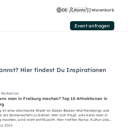
DE
Konto
Warenkorb
Event anfragen
nnst? Hier findest Du Inspirationen
i Redaktion
nn man in Freiburg machen? Top 10 Attraktionen in
rg
g ist eine charmante Stadt im Süden Baden-Württembergs und
r als Sonnenschein zu bieten. Wer sich fragt, was kann man in
g machen, wird nicht enttäuscht. Hier treffen Natur, Kultur und
aufeinander.
Jul 2026