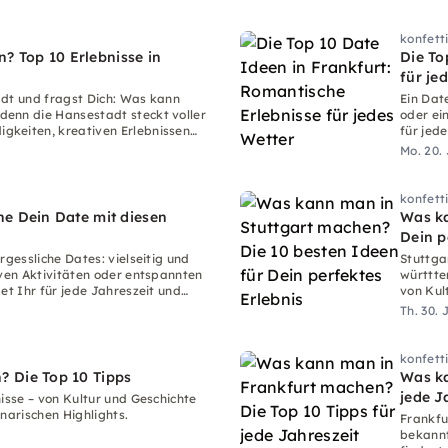
konfett
 Top 10 Erlebnisse in
Die To
für je
adt und fragst Dich: Was kann
Ein Dat
enn die Hansestadt steckt voller
oder ei
gkeiten, kreativen Erlebnissen
für jed
äten.
Mo. 20.
konfett
he Dein Date mit diesen
Was ka
Dein p
rgessliche Dates: vielseitig und
Stuttga
iven Aktivitäten oder entspannten
württte
et Ihr für jede Jahreszeit und
von Kult
isse.
Th. 30. 
konfett
 Die Top 10 Tipps
Was ka
jede J
isse – von Kultur und Geschichte
narischen Highlights.
Frankfur
bekannt