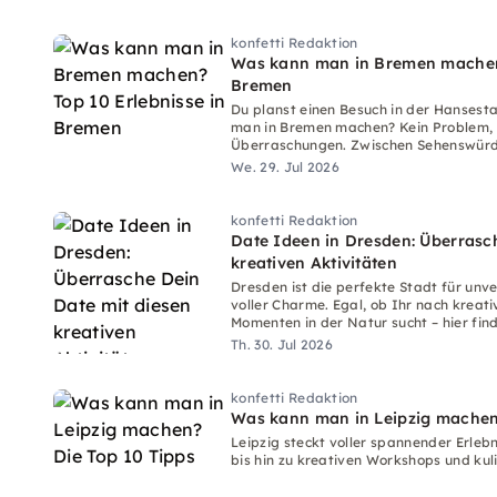
konfetti Redaktion
Was kann man in Bremen machen?
Bremen
Du planst einen Besuch in der Hansest
man in Bremen machen? Kein Problem, d
Überraschungen. Zwischen Sehenswürdi
und Natur findest Du zahlreiche Aktivit
We. 29. Jul 2026
konfetti Redaktion
Date Ideen in Dresden: Überrasc
kreativen Aktivitäten
Dresden ist die perfekte Stadt für unve
voller Charme. Egal, ob Ihr nach kreat
Momenten in der Natur sucht – hier find
jeden Geschmack die passenden Erlebn
Th. 30. Jul 2026
konfetti Redaktion
Was kann man in Leipzig machen?
Leipzig steckt voller spannender Erlebn
bis hin zu kreativen Workshops und kuli