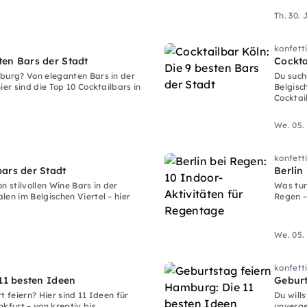
Th. 30. 
konfett
ten Bars der Stadt
Cockta
mburg? Von eleganten Bars in der
Du such
ier sind die Top 10 Cocktailbars in
Belgisch
Cocktail
We. 05.
konfett
ars der Stadt
Berlin
n stilvollen Wine Bars in der
Was tun 
en im Belgischen Viertel – hier
Regen –
We. 05.
konfett
 11 besten Ideen
Geburt
t feiern? Hier sind 11 Ideen für
Du will
kfurt – von kreativ bis
unverge