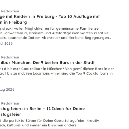
i Redaktion
ge mit Kindern in Freiburg - Top 10 Ausflüge mit
n in Freiburg
g steckt voller Möglichkeiten für gemeinsame Familienzeit.
n Schwarzwald, Dreisam und Altstadtgassen warten kreative
ps, spannende Indoor-Abenteuer und tierische Begegnungen
h.
Jul 2026
i Redaktion
ilbar München: Die 9 besten Bars in der Stadt
st die beste Cocktailbar in München? Von gemütlichen Bars in der
adt bis zu mobilen Locations – hier sind die Top 9 Cocktailbars in
n.
 Aug 2026
i Redaktion
stag feiern in Berlin – 11 Ideen für Deine
stagsfeier
st die perfekte Bühne für Deine Geburtstagsfeier: kreativ,
sch, kulturell und immer ein bisschen anders.