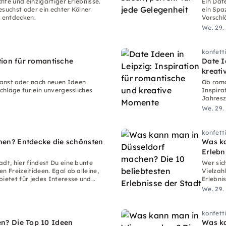
chte und einzigartiger Erlebnisse.
Ein Dat
esuchst oder ein echter Kölner
ein Spa
u entdecken.
Vorschl
We. 29.
konfett
tion für romantische
Date I
kreat
lanst oder nach neuen Ideen
Ob roma
schläge für ein unvergessliches
Inspira
Jahresz
We. 29.
konfett
en? Entdecke die schönsten
Was ka
Erlebn
dt, hier findest Du eine bunte
Wer sic
n Freizeitideen. Egal ob alleine,
Vielzah
bietet für jedes Interesse und
Erlebni
en.
We. 29.
konfett
n? Die Top 10 Ideen
Was ka