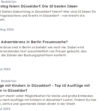
i Redaktion
stag feiern Düsseldorf: Die 10 besten Ideen
st Deinen Geburtstag in Düsseldorf feiern? Hier sind 10 Ideen für
tagslocations und Events in Düsseldorf – von kreativ bis
sch.
 Aug 2026
r Adventskranz in Berlin Frauensache?
kränze sind in Berlin so beliebt wie noch nie. Dabei wird
kranzbinden fast ausschließlich von Frauen gebucht, das
 die Zahlen der Buchungsplattform konfetti.
Jul 2026
i Redaktion
ge mit Kindern in Düsseldorf - Top 10 Ausflüge mit
n in Düsseldorf
orf steckt voller Möglichkeiten für kleine und große Entdecker.
 nach ausflüge mit kindern in düsseldorf suchst, findest Du hier
e, aktive und spannende Ideen direkt in der Stadt.
Jul 2026