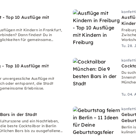
konfett
t - Top 10 Ausflüge mit
Ausflü
Kinder
sflügen mit Kindern in Frankfurt,
Freibur
rbinden? Dann findest Du in
Zwische
glichkeiten für gemeinsame
Worksho
auf Euc
Tu. 28. 
konfett
 - Top 10 Ausflüge mit
Cockta
Du such
Innenst
r unvergessliche Ausflüge mit
Münche
ich oder entspannt, die Stadt
r gemeinsame Erlebnisse.
Tu. 04.
konfett
 Bars in der Stadt
Geburt
Geburt
 Kulturszene und ein Nachtleben,
die beste Cocktailbar in Berlin
Berlin i
ütlichen Bars bis zu ausgefallenen
kulinari