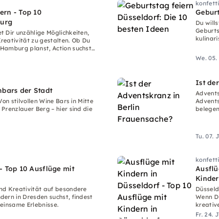
konfett
ern - Top 10
Geburt
burg
Du will
Geburts
 Dir unzählige Möglichkeiten,
kulinari
reativität zu gestalten. Ob Du
Hamburg planst, Action suchst
We. 05.
Ist de
nbars der Stadt
Advents
on stilvollen Wine Bars in Mitte
Advents
Prenzlauer Berg – hier sind die
belegen
Tu. 07. 
konfett
- Top 10 Ausflüge mit
Ausflü
Kinder
nd Kreativität auf besondere
Düsseld
dern in Dresden suchst, findest
Wenn Du
meinsame Erlebnisse.
kreativ
Fr. 24. 