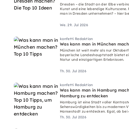
Dresden – die Stadt an der Elbe verbin
Kunst und eine lebendige Kulturszene. 
man in Dresden unternehmen? – hier b
We. 29. Jul 2026
konfetti Redaktion
Was kann man in München mache
München ist weit mehr als nur Oktober
bayerische Landeshauptstadt bietet ei
Natur und einzigartigen Erlebnissen.
Th. 30. Jul 2026
konfetti Redaktion
Was kann man in Hamburg mache
Hamburg zu entdecken
Hamburg ist eine Stadt voller Kontraste
Sehenswürdigkeiten bis zu modernen Vie
Hansestadt zu entdecken. Egal, ob bei 
Workshop oder bei einem Tasting.
Th. 30. Jul 2026