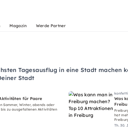
n
Magazin
Werde Partner
hsten Tagesausflug in eine Stadt machen ka
Deiner Stadt
konfett
Aktivitäten für Paare
Was ka
Freibu
den Sommer, Winter, abends oder
bis zu ausgefallenen Aktivitäten
Freibur
hat meh
Freibur
Genuss 
Th. 30. 