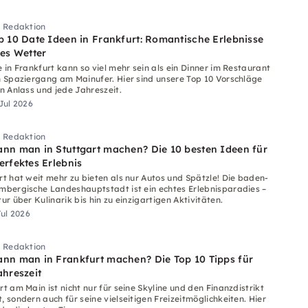
i Redaktion
p 10 Date Ideen in Frankfurt: Romantische Erlebnisse
des Wetter
e in Frankfurt kann so viel mehr sein als ein Dinner im Restaurant
n Spaziergang am Mainufer. Hier sind unsere Top 10 Vorschläge
en Anlass und jede Jahreszeit.
 Jul 2026
i Redaktion
nn man in Stuttgart machen? Die 10 besten Ideen für
erfektes Erlebnis
rt hat weit mehr zu bieten als nur Autos und Spätzle! Die baden-
mbergische Landeshauptstadt ist ein echtes Erlebnisparadies –
ur über Kulinarik bis hin zu einzigartigen Aktivitäten.
Jul 2026
i Redaktion
nn man in Frankfurt machen? Die Top 10 Tipps für
ahreszeit
t am Main ist nicht nur für seine Skyline und den Finanzdistrikt
, sondern auch für seine vielseitigen Freizeitmöglichkeiten. Hier