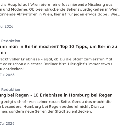
ichs Hauptstadt Wien bietet eine faszinierende Mischung aus
on und Moderne. Ob beeindruckende Sehenswürdigkeiten in Wien
annende Aktivitäten in Wien, hier ist für jeden etwas dabei. Wien
ählige Unternehmungen zu bieten.
Jul 2026
i Redaktion
nn man in Berlin machen? Top 10 Tipps, um Berlin zu
den
teckt voller Erlebnisse – egal, ob Du die Stadt zum ersten Mal
t oder schon ein echter Berliner bist. Hier gibt’s immer etwas
u entdecken!
 Jul 2026
i Redaktion
g bei Regen - 10 Erlebnisse in Hamburg bei Regen
 zeigt sich oft von seiner rauen Seite. Genau das macht die
o besonders. Hamburg bei Regen bedeutet nicht, Dich zu
chen, sondern neue Seiten der Stadt zu entdecken.
 Jul 2026