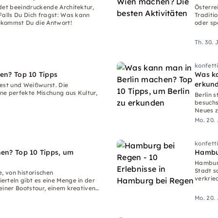
det beeindruckende Architektur,
Österre
Falls Du Dich fragst: Was kann
Traditi
ekommst Du die Antwort!
oder sp
hat unz
Th. 30. 
konfett
n? Top 10 Tipps
Was ka
erkun
fest und Weißwurst. Die
ne perfekte Mischung aus Kultur,
Berlin s
besuchs
Neues z
Mo. 20.
konfett
n? Top 10 Tipps, um
Hambur
Hamburg
Stadt s
, von historischen
verkrie
rteln gibt es eine Menge in der
einer Bootstour, einem kreativen
Mo. 20.