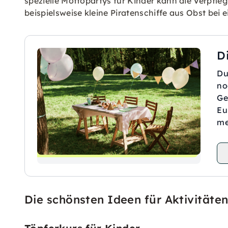
spezielle Mottopartys für Kinder kann die Verpf
beispielsweise kleine Piratenschiffe aus Obst bei 
D
Du
no
Ge
Eu
me
Die schönsten Ideen für Aktivität