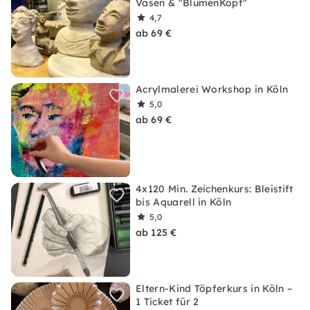
Vasen & "BlumenKopf"
4,7
ab 69 €
Acrylmalerei Workshop in Köln
5,0
ab 69 €
4x120 Min. Zeichenkurs: Bleistift
bis Aquarell in Köln
5,0
ab 125 €
Eltern-Kind Töpferkurs in Köln –
1 Ticket für 2