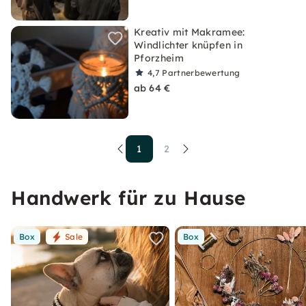
Kreativ mit Makramee:
Windlichter knüpfen in
Pforzheim
4,7
Partnerbewertung
ab 64 €
1
2
Handwerk für zu Hause
Box
Sale
Box