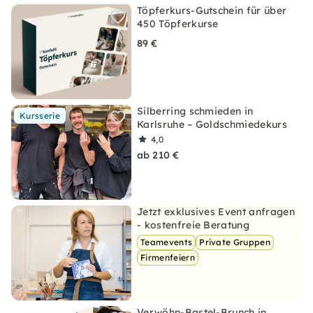
Töpferkurs-Gutschein für über
450 Töpferkurse
89 €
Silberring schmieden in
Kursserie
Karlsruhe – Goldschmiedekurs
4,0
ab 210 €
Jetzt exklusives Event anfragen
- kostenfreie Beratung
Teamevents
Private Gruppen
Firmenfeiern
Verwöhn-Bastel-Brunch in