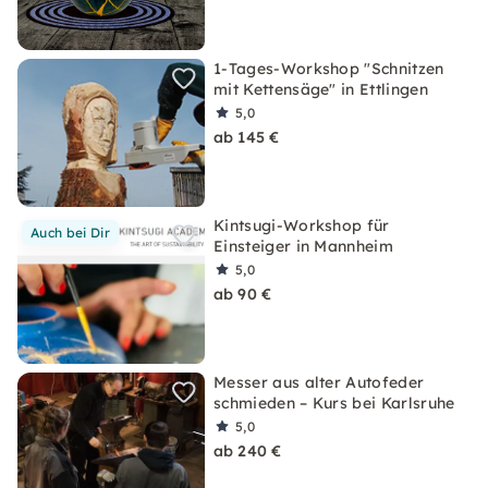
1-Tages-Workshop "Schnitzen
mit Kettensäge" in Ettlingen
5,0
ab 145 €
Kintsugi-Workshop für
Auch bei Dir
Einsteiger in Mannheim
5,0
ab 90 €
Messer aus alter Autofeder
schmieden – Kurs bei Karlsruhe
5,0
ab 240 €