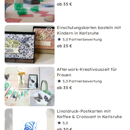
ab 35 €
Einschulungskarten basteln mit
Kindern in Karlsruhe
5,0
Partnerbewertung
ab 25 €
Afterwork-Kreativauszeit für
Frauen
5,0
Partnerbewertung
ab 35 €
Linoldruck-Postkarten mit
Kaffee & Croissant in Karlsruhe
5,0
ab 30 €