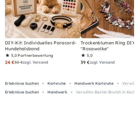
DIY-Kit: Individuelles Paracord-
Trockenblumen Ring DIY-
Hundehalsband
"Rosawolke"
5,0
Partnerbewertung
5,0
24 €
39 €
30 €
zzgl. Versand
zzgl. Versand
Erlebnisse buchen
Karlsruhe
Handwerk Karlsruhe
Verwöhn-
Erlebnisse buchen
Handwerk
Verwöhn-Bastel-Brunch in Karlsr