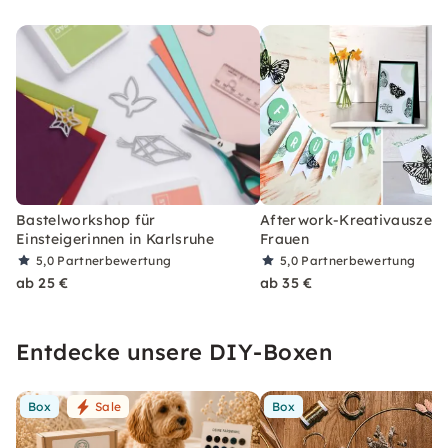
Bastelworkshop für
Afterwork-Kreativauszeit 
Einsteigerinnen in Karlsruhe
Frauen
5,0
Partnerbewertung
5,0
Partnerbewertung
ab 25 €
ab 35 €
Entdecke unsere DIY-Boxen
Box
Sale
Box