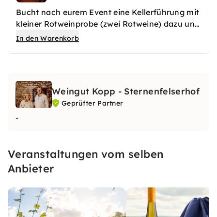
Bucht nach eurem Event eine Kellerführung mit
kleiner Rotweinprobe (zwei Rotweine) dazu und
erfahrt spannende und interessante Details
In den Warenkorb
über die Rotweinbereitung.
Weingut Kopp - Sternenfelserhof
Geprüfter Partner
-
Veranstaltungen vom selben
Anbieter