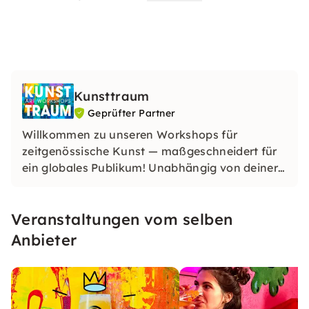
Kunsttraum
Geprüfter Partner
Willkommen zu unseren Workshops für
zeitgenössische Kunst — maßgeschneidert für
ein globales Publikum! Unabhängig von deiner
Herkunft oder deinem Fachwissen sind unsere
Erlebnisse darauf ausgelegt, Kreativität
Veranstaltungen vom selben
anzuregen und die vielfältige Kunstwelt im
pulsierenden Herzen Hamburgs zu feiern.
Anbieter
Begleite uns auf eine transformative
künstlerische Reise!