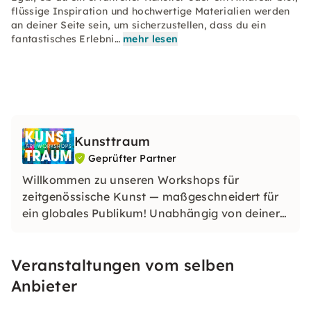
flüssige Inspiration und hochwertige Materialien werden
an deiner Seite sein, um sicherzustellen, dass du ein
fantastisches Erlebni…
mehr lesen
Kunsttraum
Geprüfter Partner
Willkommen zu unseren Workshops für
zeitgenössische Kunst — maßgeschneidert für
ein globales Publikum! Unabhängig von deiner
Herkunft oder deinem Fachwissen sind unsere
Erlebnisse darauf ausgelegt, Kreativität
Veranstaltungen vom selben
anzuregen und die vielfältige Kunstwelt im
pulsierenden Herzen Hamburgs zu feiern.
Anbieter
Begleite uns auf eine transformative