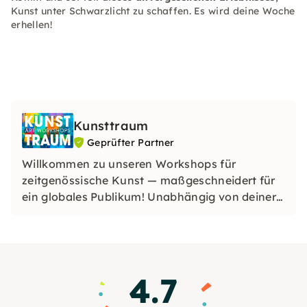
Kunst unter Schwarzlicht zu schaffen. Es wird deine Woche
erhellen!
Kunsttraum
Geprüfter Partner
Willkommen zu unseren Workshops für
zeitgenössische Kunst — maßgeschneidert für
ein globales Publikum! Unabhängig von deiner
Herkunft oder deinem Fachwissen sind unsere
Erlebnisse darauf ausgelegt, Kreativität
anzuregen und die vielfältige Kunstwelt im
pulsierenden Herzen Hamburgs zu feiern.
4.7
Begleite uns auf eine transformative
künstlerische Reise!