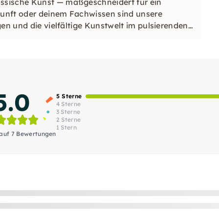
ssische Kunst — maßgeschneidert für ein
unft oder deinem Fachwissen sind unsere
gen und die vielfältige Kunstwelt im pulsierenden
e transformative künstlerische Reise!
5.0
5 Sterne
4 Sterne
3 Sterne
2 Sterne
1 Stern
 auf 7 Bewertungen