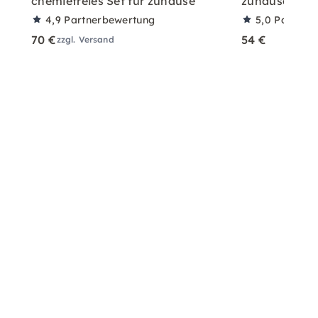
chemiefreies Set für zuhause
zuhause mit A
4,9
Partnerbewertung
5,0
Partner
70 €
54 €
zzgl. Versand