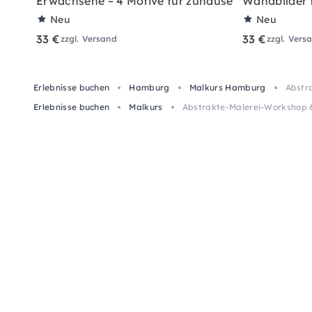
Erwachsene – 4 Motive für zuhause
Wandbilder 
Neu
Neu
33 €
33 €
zzgl. Versand
zzgl. Vers
Erlebnisse buchen
Hamburg
Malkurs Hamburg
Abstr
Erlebnisse buchen
Malkurs
Abstrakte-Malerei-Workshop 