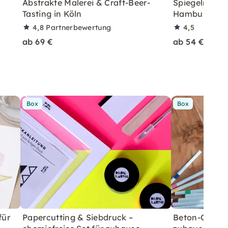
Abstrakte Malerei & Craft-Beer-
Spiegelmalere
Tasting in Köln
Hamburg
4,8
Partnerbewertung
4,5
ab 69 €
ab 54 €
Box
Box
für
Papercutting & Siebdruck –
Beton-Ostera