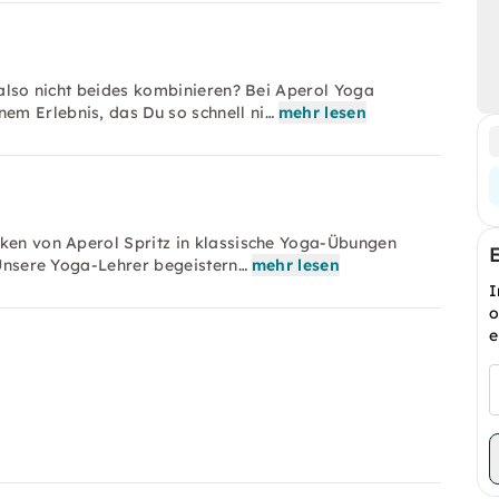
m also nicht beides kombinieren? Bei Aperol Yoga
em Erlebnis, das Du so schnell ni…
mehr lesen
nken von Aperol Spritz in klassische Yoga-Übungen
! Unsere Yoga-Lehrer begeistern…
mehr lesen
I
o
e