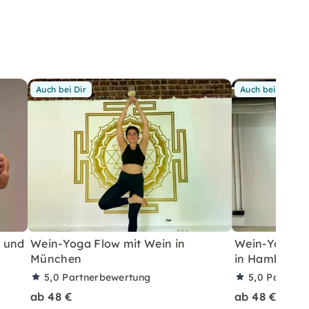
Auch bei Dir
Auch bei Dir
g und
Wein-Yoga Flow mit Wein in
Wein-Yoga: s
München
in Hamburg
5,0
Partnerbewertung
5,0
Partner
ab 48 €
ab 48 €