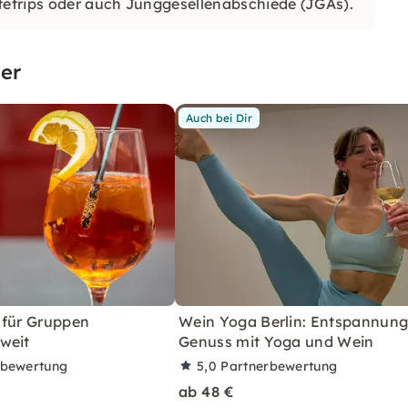
dtetrips oder auch Junggesellenabschiede (JGAs).
er
Auch bei Dir
 für Gruppen
Wein Yoga Berlin: Entspannun
weit
Genuss mit Yoga und Wein
rbewertung
5,0
Partnerbewertung
ab 48 €