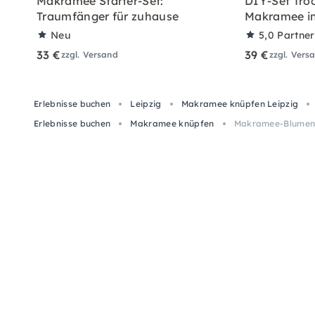
Makramee Starter-Set:
DIY-Set Tro
Traumfänger für zuhause
Makramee in
Neu
5,0
Partne
33 €
39 €
zzgl. Versand
zzgl. Vers
Erlebnisse buchen
Leipzig
Makramee knüpfen Leipzig
Erlebnisse buchen
Makramee knüpfen
Makramee-Blumena