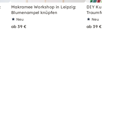
:
Makramee Workshop in Leipzig:
DIY Kurs: Kre
Blumenampel knüpfen
Traumfänger f
Neu
Neu
ab 39 €
ab 39 €