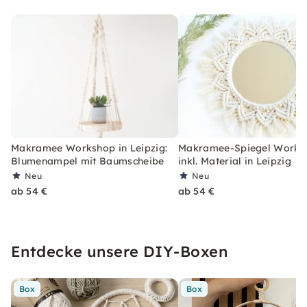
Makramee Workshop in Leipzig:
Makramee-Spiegel Works
Blumenampel mit Baumscheibe
inkl. Material in Leipzig
Neu
Neu
ab 54 €
ab 54 €
Entdecke unsere DIY-Boxen
Box
Box