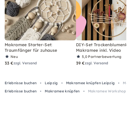
Makramee Starter-Set:
DIY-Set Trockenblumenkra
Traumfänger für zuhause
Makramee inkl. Video
Neu
5,0
Partnerbewertung
33 €
39 €
zzgl. Versand
zzgl. Versand
Erlebnisse buchen
Leipzig
Makramee knüpfen Leipzig
Makr
Erlebnisse buchen
Makramee knüpfen
Makramee Workshop in 