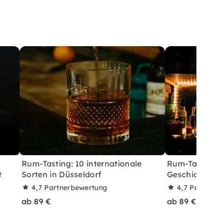
Rum-Tasting: 10 internationale
Rum-Tasting:
t
Sorten in Düsseldorf
Geschichte i
4,7
Partnerbewertung
4,7
Partner
ab 89 €
ab 89 €