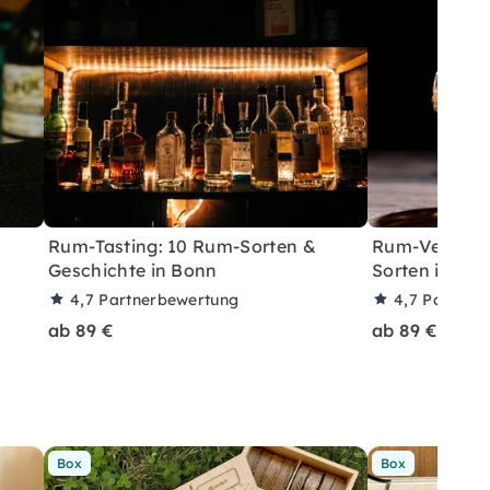
Rum-Tasting: 10 Rum-Sorten &
Rum-Verkostu
Geschichte in Bonn
Sorten in Fra
4,7
Partnerbewertung
4,7
Partner
ab 89 €
ab 89 €
Box
Box