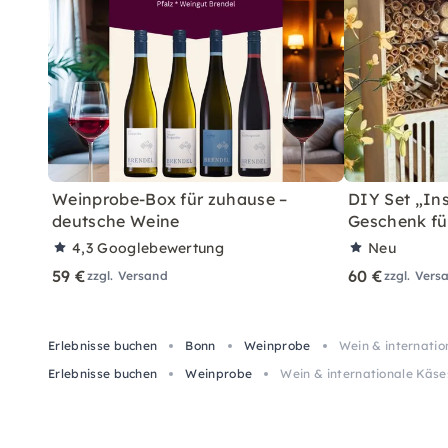
Weinprobe-Box für zuhause –
DIY Set „In
deutsche Weine
Geschenk fü
4,3
Googlebewertung
Neu
59 €
60 €
zzgl. Versand
zzgl. Vers
Erlebnisse buchen
Bonn
Weinprobe
Wein & internatio
Erlebnisse buchen
Weinprobe
Wein & internationale Käse