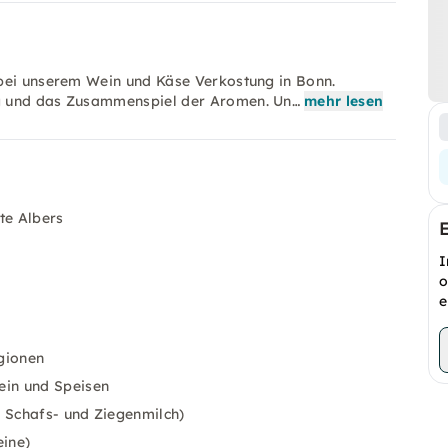
 bei unserem Wein und Käse Verkostung in Bonn.
ng und das Zusammenspiel der Aromen. Un…
mehr lesen
te Albers
I
o
e
gionen
ein und Speisen
, Schafs- und Ziegenmilch)
ine)