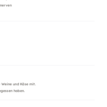
snerven
e Weine und Käse mit.
egessen haben.