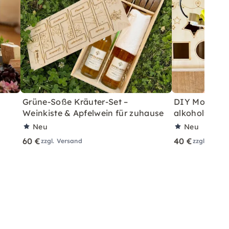
Grüne-Soße Kräuter-Set –
DIY Motorikb
Weinkiste & Apfelwein für zuhause
alkoholfreie
Neu
Neu
60 €
40 €
zzgl. Versand
zzgl. Versa