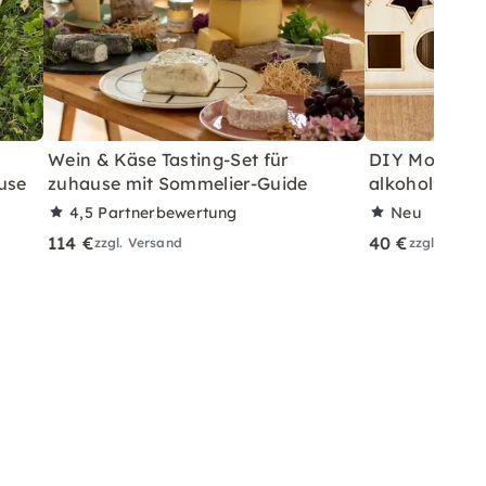
Wein & Käse Tasting-Set für
DIY Motorikb
use
zuhause mit Sommelier-Guide
alkoholfreie
4,5
Partnerbewertung
Neu
114 €
40 €
zzgl. Versand
zzgl. Versa