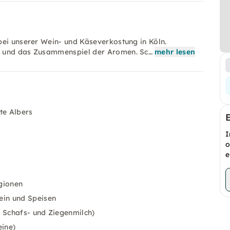
bei unserer Wein- und Käseverkostung in Köln.
g und das Zusammenspiel der Aromen. Sc…
mehr lesen
te Albers
I
o
e
gionen
ein und Speisen
, Schafs- und Ziegenmilch)
ine)