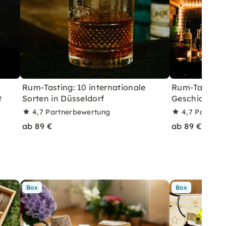
Rum-Tasting: 10 internationale
Rum-Tasting:
t
Sorten in Düsseldorf
Geschichte i
4,7
Partnerbewertung
4,7
Partner
ab 89 €
ab 89 €
Box
Box