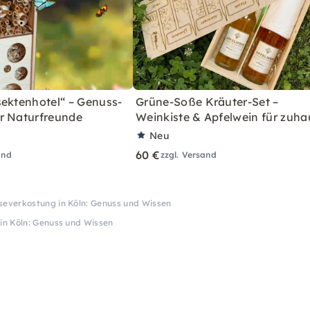
sektenhotel“ – Genuss-
Grüne-Soße Kräuter-Set –
r Naturfreunde
Weinkiste & Apfelwein für zuha
Neu
60 €
and
zzgl. Versand
severkostung in Köln: Genuss und Wissen
in Köln: Genuss und Wissen