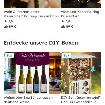
Wein & internationale
Wein und Käse: Pairing-Ku
Käsesorten: Pairing-Kurs in Bonn
Düsseldorf
5,0
5,0
ab 89 €
ab 89 €
Entdecke unsere DIY-Boxen
Box
Box
Weinprobe-Box für zuhause –
DIY Set „Insektenhotel“ –
deutsche Weine
Genuss-Geschenk für